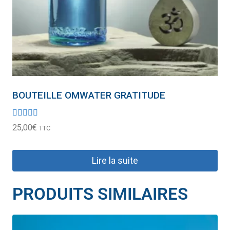
BOUTEILLE OMWATER GRATITUDE
Note
25,00
€
TTC
5.00
sur 5
Lire la suite
PRODUITS SIMILAIRES