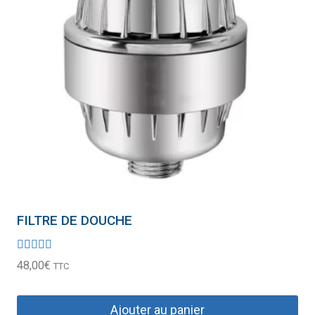
FILTRE DE DOUCHE
Note
48,00
€
TTC
5.00
sur 5
Ajouter au panier