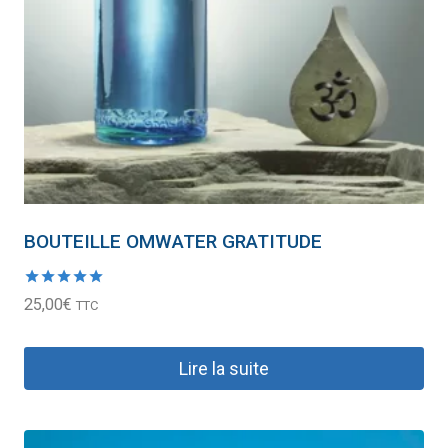
BOUTEILLE OMWATER GRATITUDE
Note
25,00
€
TTC
5.00
sur 5
Lire la suite